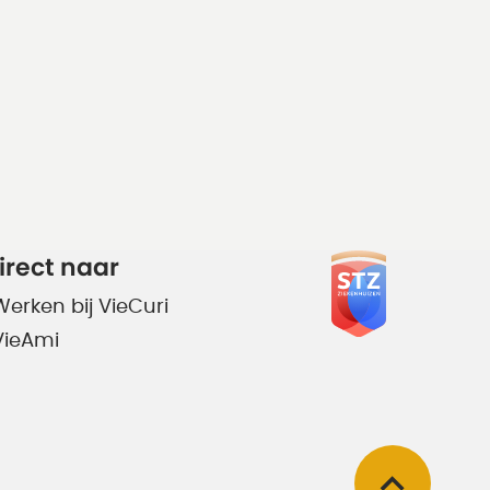
irect naar
Werken bij VieCuri
VieAmi