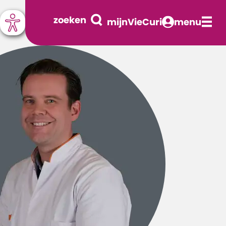
zoeken
mijnVieCuri
menu