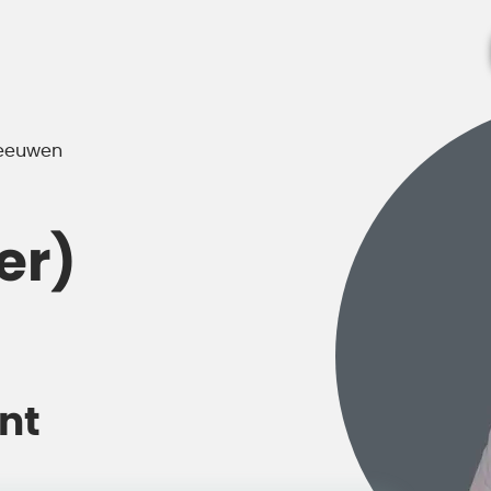
eeuwen
er)
nt