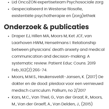
Lid OncoZON expertiseteam Psychosociale zorg
Gespecialiseerd in Westerse filosofie,
existentiële psychotherapie en (zorg)ethiek
Onderzoek & publicaties
Draper EJ, Hillen MA, Moors M, Ket JCF, van
Laarhoven HWM, Henselmans I. Relationship
between physicians' death anxiety and medical
communication and decision-making: A
systematic review. Patient Educ Couns. 2019
Feb.;102(2):266-74.
Moors, M.M.S., Heukensveldt-Jansen, K. (2017) De
dokter en de dood: pleidooi voor een vernieuwd
medisch curriculum. Pallium, no 2/2017
Kars, M.C., Van Thiel, G., Van der Graaf, R., Moors,
M., Van der Graeff, A., Van Delden, J., (2015)