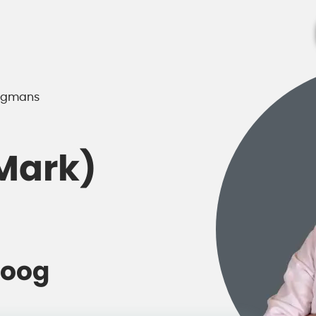
agmans
(Mark)
loog