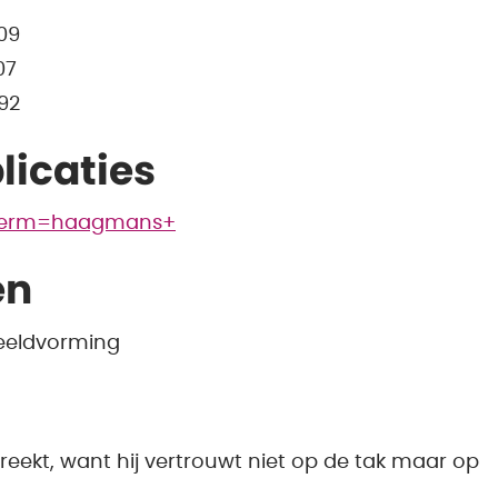
09
07
92
licaties
/?term=haagmans+
en
Beeldvorming
breekt, want hij vertrouwt niet op de tak maar op