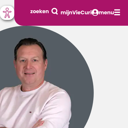
zoeken
mijnVieCuri
menu