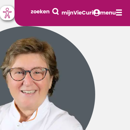
zoeken
mijnVieCuri
menu