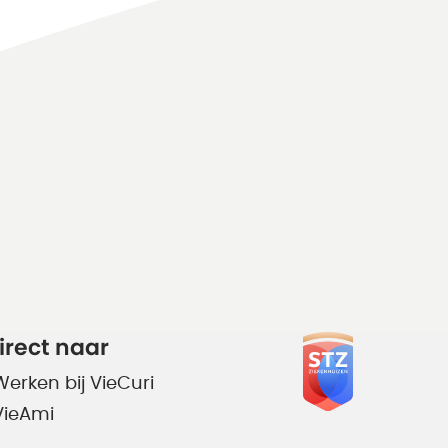
irect naar
Werken bij VieCuri
VieAmi