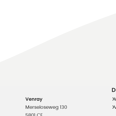
D
Venray
Merseloseweg 130
5801 CE