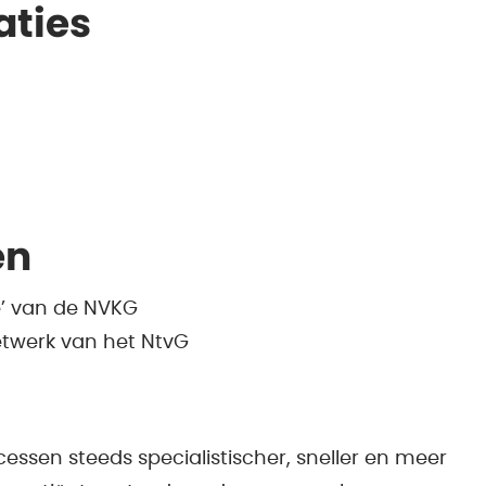
aties
en
e’ van de NVKG
twerk van het NtvG
essen steeds specialistischer, sneller en meer