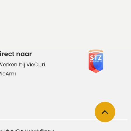
irect naar
Werken bij VieCuri
VieAmi
sclaimer
Cookie instellingen