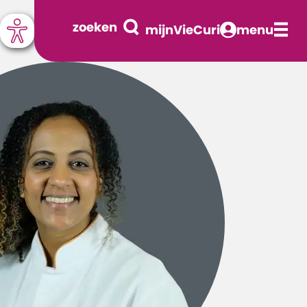
zoeken
mijnVieCuri
menu