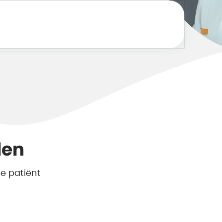
den
e patiënt