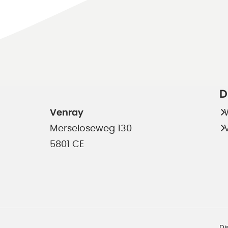
D
Venray
Merseloseweg 130
5801 CE
Di