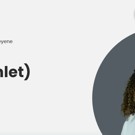
eyene
let)