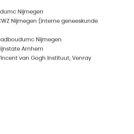
udumc Nijmegen
e: CWZ Nijmegen (interne geneeskunde
ie: Radboudumc Nijmegen
 Rijnstate Arnhem
: Vincent van Gogh Instituut, Venray