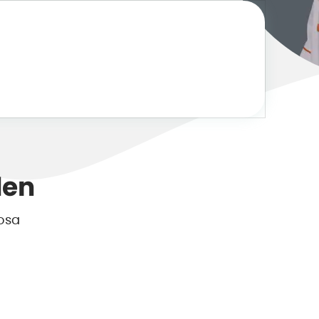
den
rosa