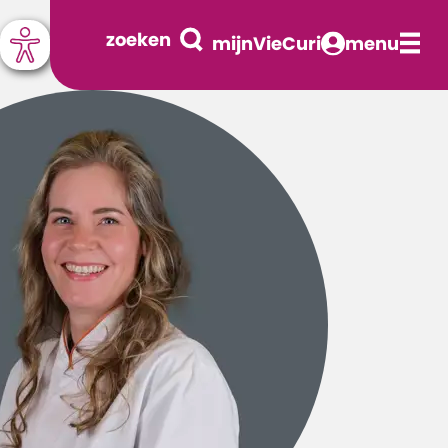
zoeken
mijnVieCuri
menu