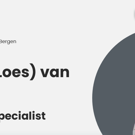
 Bergen
Loes) van
ecialist