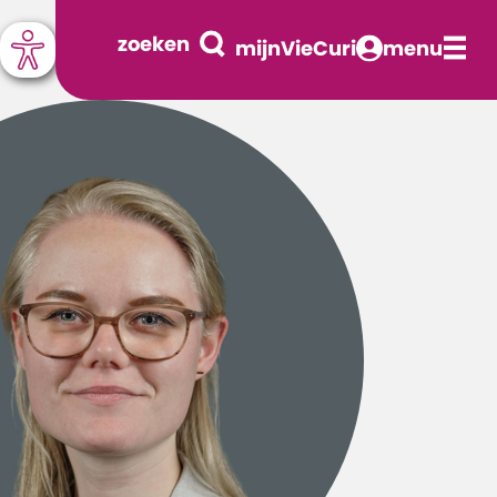
zoeken
mijnVieCuri
menu