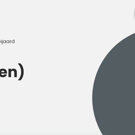
eijaard
ten)