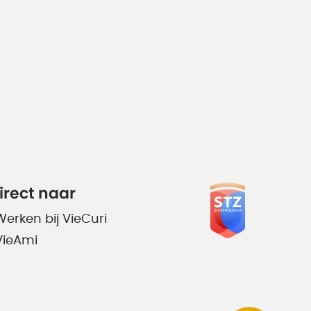
irect naar
Werken bij VieCuri
VieAmi