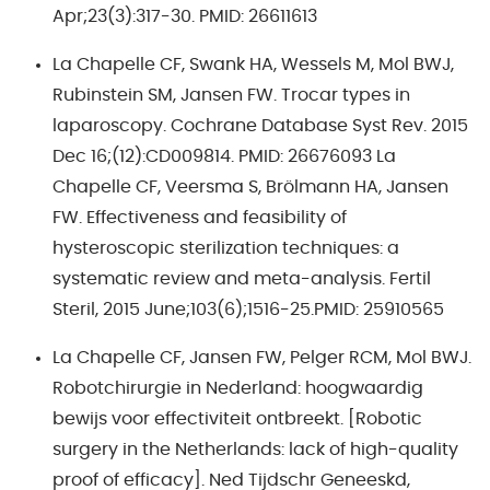
Apr;23(3):317-30. PMID: 26611613
La Chapelle CF, Swank HA, Wessels M, Mol BWJ,
Rubinstein SM, Jansen FW. Trocar types in
laparoscopy. Cochrane Database Syst Rev. 2015
Dec 16;(12):CD009814. PMID: 26676093 La
Chapelle CF, Veersma S, Brölmann HA, Jansen
FW. Effectiveness and feasibility of
hysteroscopic sterilization techniques: a
systematic review and meta-analysis. Fertil
Steril, 2015 June;103(6);1516-25.PMID: 25910565
La Chapelle CF, Jansen FW, Pelger RCM, Mol BWJ.
Robotchirurgie in Nederland: hoogwaardig
bewijs voor effectiviteit ontbreekt. [Robotic
surgery in the Netherlands: lack of high-quality
proof of efficacy]. Ned Tijdschr Geneeskd,