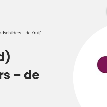
adschilders – de Kruijf
d)
rs – de