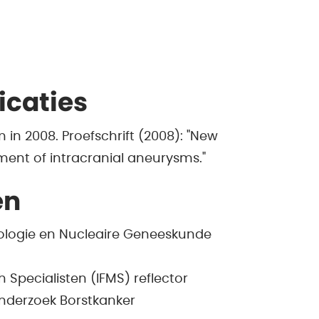
icaties
in 2008. Proefschrift (2008): "New
ent of intracranial aneurysms."
en
iologie en Nucleaire Geneeskunde
 Specialisten (IFMS) reflector
nderzoek Borstkanker