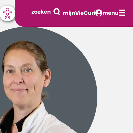
zoeken
mijnVieCuri
menu