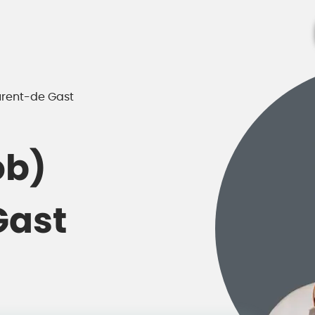
urent-de Gast
ob)
Gast