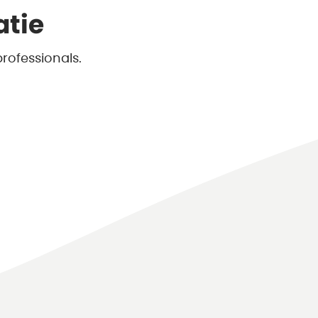
atie
rofessionals.