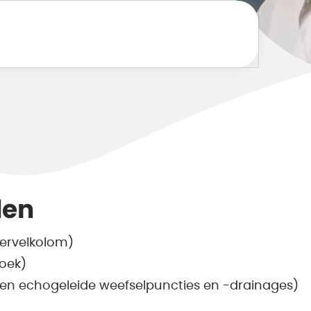
den
ervelkolom)
oek)
 en echogeleide weefselpuncties en -drainages)